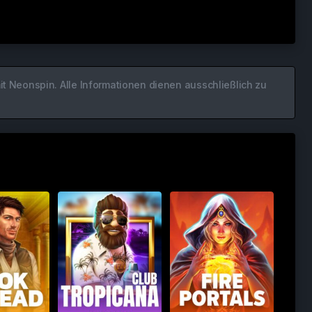
t Neonspin. Alle Informationen dienen ausschließlich zu