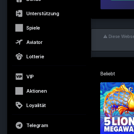
Unterstützung
Spiele
⚠ Diese Websei
Aviator
Lotterie
Beliebt
VIP
Aktionen
Loyalität
Telegram