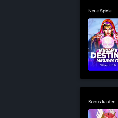
Neue Spiele
Bonus kaufen