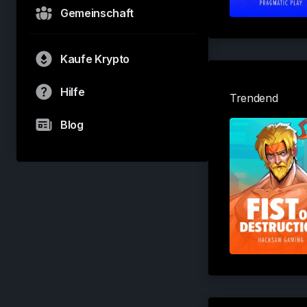
Gemeinschaft
Kaufe Krypto
Hilfe
Trendend
Blog