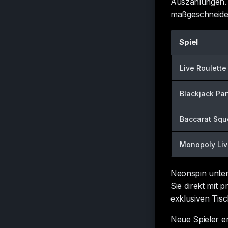
Auszahlungen. 
maßgeschneider
Spiel
Live Roulette
Blackjack Par
Baccarat Sq
Monopoly Li
Neonspin unters
Sie direkt mit 
exklusiven Tisc
Neue Spieler e