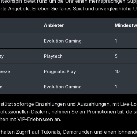
Neonspin bietet rund um die Uhr einen mehrsprachigen Supp
te Angebote. Erleben Sie faires Spiel und unvergleichliche 
Anbieter
Mindestw
Evolution Gaming
1
ty
Playtech
5
ueeze
Pragmatic Play
10
ve
Evolution Gaming
1
tützt sofortige Einzahlungen und Auszahlungen, mit Live-Lob
professionellen Dealern, nehmen Sie an Promotionen teil, die 
hen mit VIP-Erlebnissen an.
rhalten Zugriff auf Tutorials, Demorunden und einen lohnen