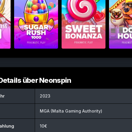
Details über Neonspin
hr
2023
MGA (Malta Gaming Authority)
ahlung
10€