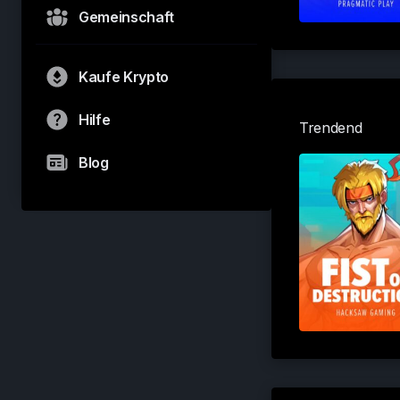
Gemeinschaft
Kaufe Krypto
Hilfe
Trendend
Blog