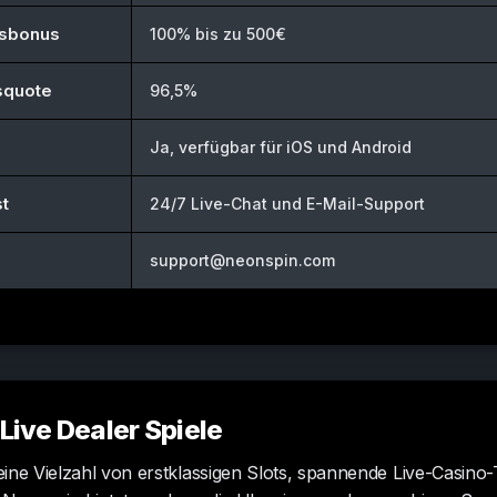
sbonus
100% bis zu 500€
squote
96,5%
Ja, verfügbar für iOS und Android
t
24/7 Live-Chat und E-Mail-Support
support@neonspin.com
Live Dealer Spiele
ine Vielzahl von erstklassigen Slots, spannende Live-Casino-T