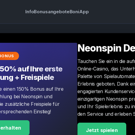
Info
Bonusangebote
Boni
App
Neonspin De
BONUS
Tauchen Sie ein in die a
150% auf Ihre erste
Online-Casino, das Unterha
ung + Freispiele
Palette von Spielautomate
Erlebnis geboten. Dank ei
ie einen 150% Bonus auf Ihre
engagierten Kundenservice
ahlung bei Neonspin und
einzigartigen Neonspin p
e zusätzliche Freispiele für
und Ihr Spielerlebnis zu in
ersprechenden Einstieg!
den Service und erleben S
erhalten
Jetzt spielen