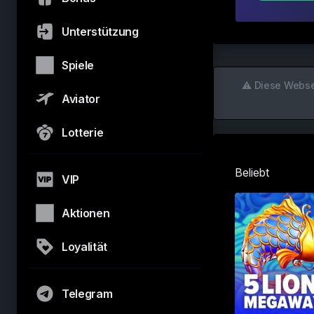
Unterstützung
Spiele
⚠ Diese Websei
Aviator
Lotterie
Beliebt
VIP
Aktionen
Loyalität
Telegram