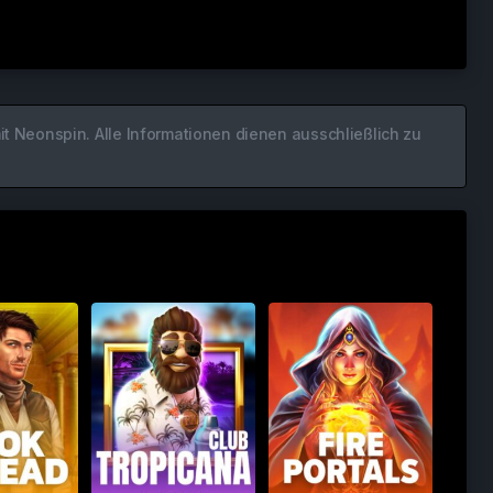
t Neonspin. Alle Informationen dienen ausschließlich zu