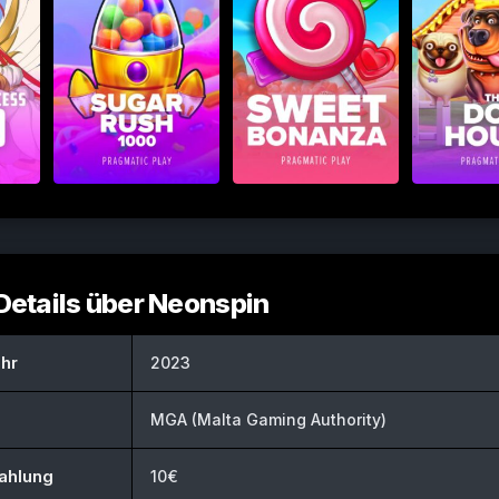
Details über Neonspin
hr
2023
MGA (Malta Gaming Authority)
ahlung
10€